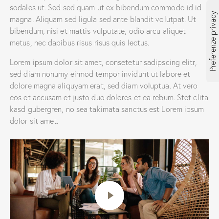
sodales ut. Sed sed quam ut ex bibendum commodo id id
magna. Aliquam sed ligula sed ante blandit volutpat. Ut
bibendum, nisi et mattis vulputate, odio arcu aliquet
metus, nec dapibus risus risus quis lectus.
Lorem ipsum dolor sit amet, consetetur sadipscing elitr,
sed diam nonumy eirmod tempor invidunt ut labore et
dolore magna aliquyam erat, sed diam voluptua. At vero
eos et accusam et justo duo dolores et ea rebum. Stet clita
kasd gubergren, no sea takimata sanctus est Lorem ipsum
dolor sit amet.