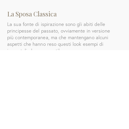
La Sposa Classica
La sua fonte di ispirazione sono gli abiti delle
principesse del passato, ovviamente in versione
più contemporanea, ma che mantengano alcuni
aspetti che hanno reso questi look esempi di
immortali eleganza e stile.
Largo spazio quindi a tessuti che richiamano
questo stile come l'organza, la seta, lo chiffon, il
mikado e il pizzo.
L'abito può essere super classico con un'ampia
gonna e scollatura a cuore o più sobrio con un
taglio ad A ed un lungo strascico da vera regina. I
colori spaziano dai delicati toni pastello al rosa
cipria, beige e panna in abbinamento agli
accessori più semplici ma di gran gusto ed
eleganza: le perle sono un esempio classico ed
immortale.